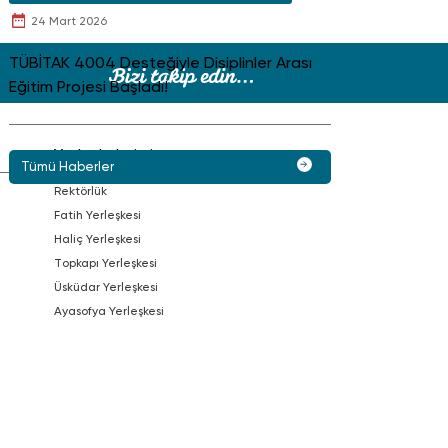
24 Mart 2026
TÜBİTAK 4004 Desteğiyle Disiplinler Arası
Eğitim Projesi Başladı!
Yerleşkelerimiz
Tümü Haberler
Rektörlük
Fatih Yerleşkesi
Haliç Yerleşkesi
Topkapı Yerleşkesi
Üsküdar Yerleşkesi
Ayasofya Yerleşkesi