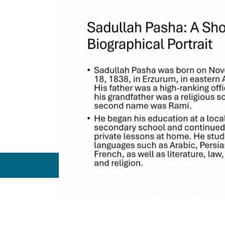
fse@fsm.edu.tr
Enstitüler
Yüksekok
Uygulam
Fatih Sultan Mehmet Vakıf Üniversitesi