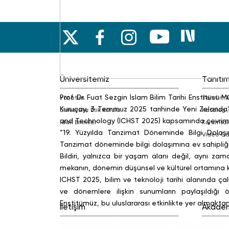
Üniversitemiz
Tanıtı
Prof. Dr. Fuat Sezgin İslam Bilim Tarihi Enstitüsü
Yönetim
Tanıtım 
Kuruçay, 3 Temmuz 2025 tarihinde Yeni Zelanda’
Üniversite Etik Kurulu
Katalog 
and Technology (ICHST 2025) kapsamında çevrim iç
İdari Birimler
Kurumsal
“19. Yüzyılda Tanzimat Döneminde Bilgi Dolaşım
Video Ga
Tanzimat döneminde bilgi dolaşımına ev sahipliği
Bildiri, yalnızca bir yaşam alanı değil, aynı z
mekanın, dönemin düşünsel ve kültürel ortamına katk
ICHST 2025, bilim ve teknoloji tarihi alanında çal
ve dönemlere ilişkin sunumların paylaşıldığı 
Enstitümüz, bu uluslararası etkinlikte yer almakt
İletişim
Akade
Fakültele