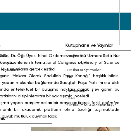
m
Kütüphane ve Yayınlar
 Müdürü Dr. Öğr. Üyesi Nihal Özdemir ve Enstitü Uzmanı Sefa Nur
Filmi
Kütüphane
da düzenlenen International Congress of History of Science
/ Broşür
FSMVÜ Yayınları
i sunumlarını gerçekleştirdi.
 Logolarımız
FSM İlmî Araştırmalar
ının Mekanı Olarak Sadullah Paşa Konağı” başlıklı bildiri,
leri
bab
 yapan mekanlar bağlamında Sadullah Paşa Yalısı’nı ele aldı.
JSES
amanda entelektüel bir buluşma noktası olarak işlev gören bu
Yazmabilim
ılarını disiplinlerarası bir yaklaşımla inceledi.
İBTAD
ışma yapan araştırmacıları bir araya getirerek farklı coğrafya
FSM Kurumsal Akademik Arşiv
önemli bir akademik platform olma özelliği taşımaktadır.
an büyük mutluluk duymaktadır.
mik
r