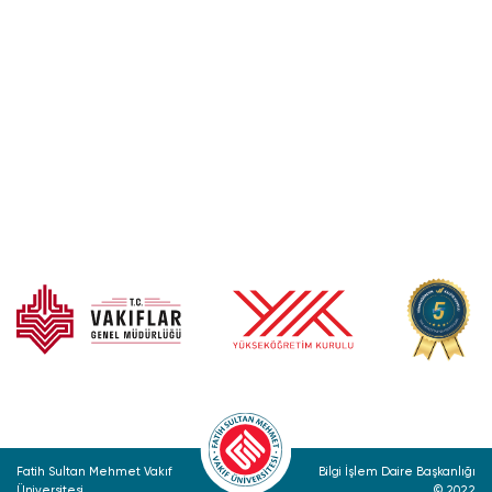
Fatih Sultan Mehmet Vakıf
Bilgi İşlem Daire Başkanlığı
Üniversitesi
© 2022