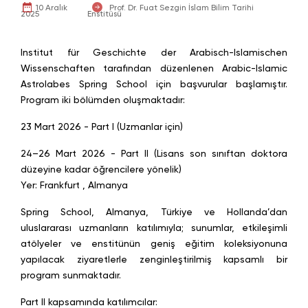
10 Aralık
Prof. Dr. Fuat Sezgin İslam Bilim Tarihi
2025
Enstitüsü
Institut für Geschichte der Arabisch-Islamischen
Wissenschaften tarafından düzenlenen Arabic-Islamic
Astrolabes Spring School için başvurular başlamıştır.
Program iki bölümden oluşmaktadır:
23 Mart 2026 - Part I (Uzmanlar için)
24–26 Mart 2026 - Part II (Lisans son sınıftan doktora
düzeyine kadar öğrencilere yönelik)
Yer: Frankfurt , Almanya
Spring School, Almanya, Türkiye ve Hollanda’dan
uluslararası uzmanların katılımıyla; sunumlar, etkileşimli
atölyeler ve enstitünün geniş eğitim koleksiyonuna
yapılacak ziyaretlerle zenginleştirilmiş kapsamlı bir
program sunmaktadır.
Part II kapsamında katılımcılar: