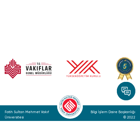
Fatih Sultan Mehmet Vakıf
Bilgi İşlem Daire Başkanlığı
Üniversitesi
© 2022